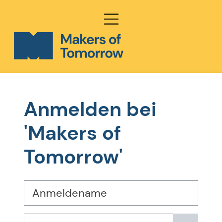
Zum Hauptinhalt
Website-Übersic
Anmelden bei
'Makers of
Tomorrow'
Anmeldename
Kennwort